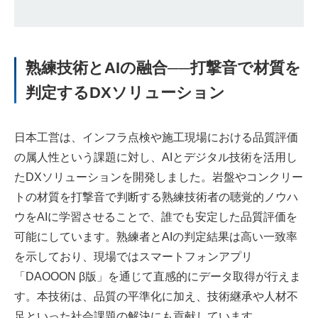
熟練技術とAIの融合──打撃音で材質を
判定するDXソリューション
日本工営は、インフラ点検や施工現場における品質評価
の属人性という課題に対し、AIとデジタル技術を活用し
たDXソリューションを開発しました。岩盤やコンクリー
トの材質を打撃音で判断する熟練技術者の聴覚的ノウハ
ウをAIに学習させることで、誰でも安定した品質評価を
可能にしています。熟練者とAIの判定結果は高い一致率
を示しており、現場ではスマートフォンアプリ
「DAOOON β版」を通じて直感的にデータ取得が行えま
す。本技術は、品質の平準化に加え、技術継承や人材不
足といった社会課題の解決にも貢献しています。